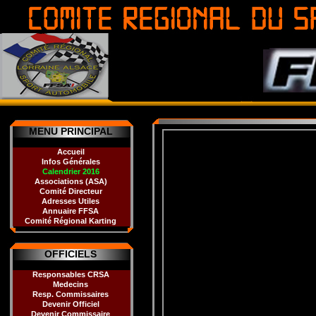
MENU PRINCIPAL
Accueil
Infos Générales
Calendrier 2016
Associations (ASA)
Comité Directeur
Adresses Utiles
Annuaire FFSA
Comité Régional Karting
OFFICIELS
Responsables CRSA
Medecins
Resp. Commissaires
Devenir Officiel
Devenir Commissaire