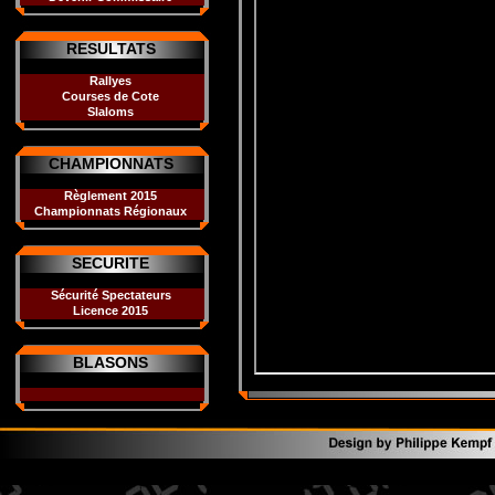
RESULTATS
Rallyes
Courses de Cote
Slaloms
CHAMPIONNATS
Règlement 2015
Championnats Régionaux
SECURITE
Sécurité Spectateurs
Licence 2015
BLASONS